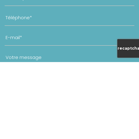
recaptcha
En soumettant ce formulaire, j'accepte que les
informations saisies soient exploitées dans le cadre de la
demande formulée et de la relation commerciale qui
peut en découler.
Merci d'accepter les cookies pour pouvoir
envoyer votre message