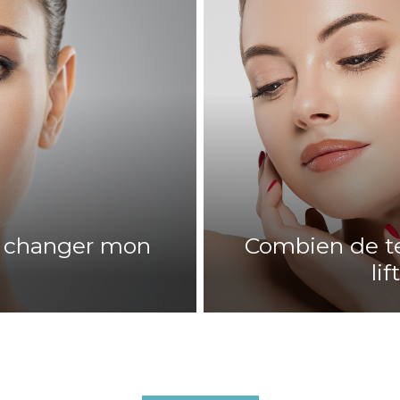
-il changer mon
Combien de t
li