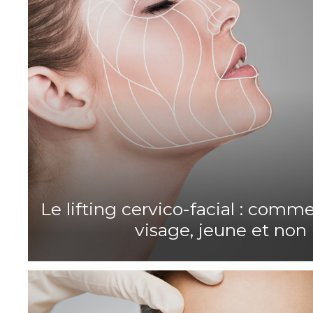
Le lifting cervico-facial : comm
visage, jeune et non 