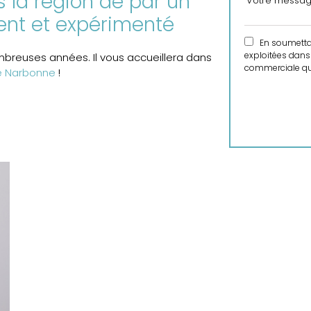
ns la région de par un
ent et expérimenté
En soumettant
exploitées dans 
breuses années. Il vous accueillera dans
commerciale qui
 de Narbonne
!