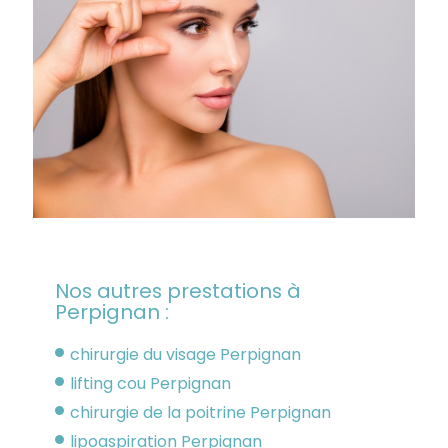
Nos autres prestations à
Perpignan :
chirurgie du visage Perpignan
lifting cou Perpignan
chirurgie de la poitrine Perpignan
lipoaspiration Perpignan